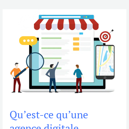
Qu’est-
Qu’est-ce qu’une
ce
qu’une
agence digitale
agence