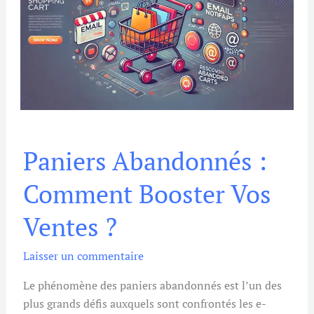
Paniers
Paniers Abandonnés :
Abandonnés
:
Comment Booster Vos
Comment
Booster
Ventes ?
Vos
Ventes
Laisser un commentaire
?
Le phénomène des paniers abandonnés est l’un des
plus grands défis auxquels sont confrontés les e-