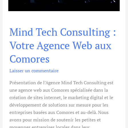
Mind
Mind Tech Consulting :
Tech
Consulting
Votre Agence Web aux
:
Votre
Comores
Agence
Web
Laisser un commentaire
aux
Comores
Présentation de l’Agence Mind Tech Consulting est
une agence web aux Comores spécialisée dans la
création de sites internet, le marketing digital et le
développement de solutions sur mesure pour les
entreprises basées aux Comores et au-delà. Nous
avons pour mission de soutenir les petites et
moyennes entreprises locales dans leur