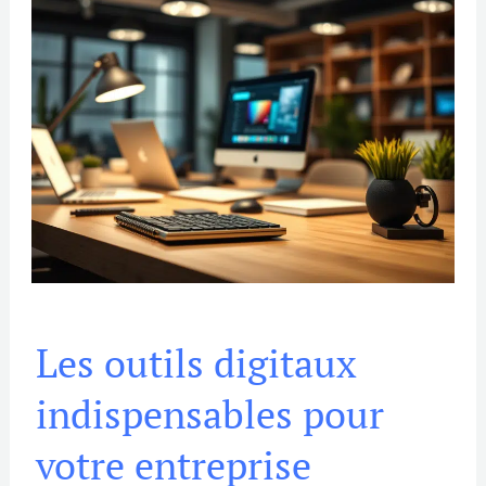
Les
Les outils digitaux
outils
digitaux
indispensables pour
indispensables
pour
votre entreprise
votre