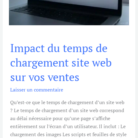
Impact
Impact du temps de
du
temps
chargement site web
de
chargement
sur vos ventes
site
web
Laisser un commentaire
sur
vos
Qu’est-ce que le temps de chargement d’un site web
ventes
? Le temps de chargement d’un site web correspond
au délai nécessaire pour qu’une page s’affiche
entièrement sur l’écran d’un utilisateur. Il inclut : Le
chargement des images Les scripts et feuilles de style