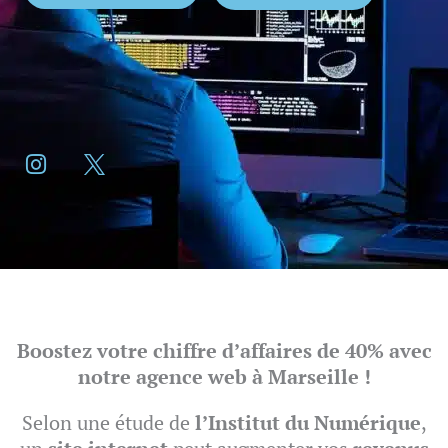
I
X
n
L
s
o
t
g
a
o
g
T
r
w
a
i
m
t
t
e
r
Boostez votre chiffre d’affaires de 40% avec
notre agence web à Marseille !
Selon une étude de
l’Institut du Numérique
,